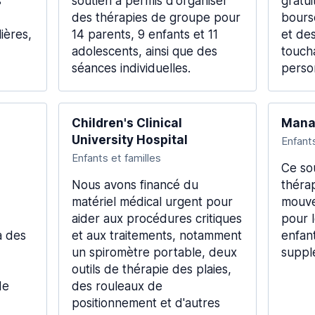
s
soutien a permis d'organiser
gratui
des thérapies de groupe pour
bours
ières,
14 parents, 9 enfants et 11
et de
adolescents, ainsi que des
touch
séances individuelles.
perso
Children's Clinical
Mana
University Hospital
Enfants
Enfants et familles
Ce so
Nous avons financé du
thérap
matériel médical urgent pour
mouve
aider aux procédures critiques
pour 
à des
et aux traitements, notamment
enfan
un spiromètre portable, deux
suppl
outils de thérapie des plaies,
de
des rouleaux de
positionnement et d'autres