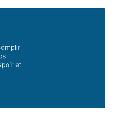
complir
os
spoir et