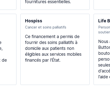
fournitures essentielles.
Hospiss
Life 
Cancer et soins palliatifs
Person
soutie
Ce financement a permis de
Nous 
e
fournir des soins palliatifs à
Butto
e,
domicile aux patients non
bouto
éligibles aux services mobiles
perso
t de
financés par l'État.
seule
d'acc
l'aide