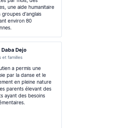
tes par mois, des
es, une aide humanitaire
s groupes d'anglais
ant environ 80
nnes.
 Daba Dejo
 et familles
utien a permis une
ie par la danse et le
ment en pleine nature
les parents élevant des
ts ayant des besoins
émentaires.