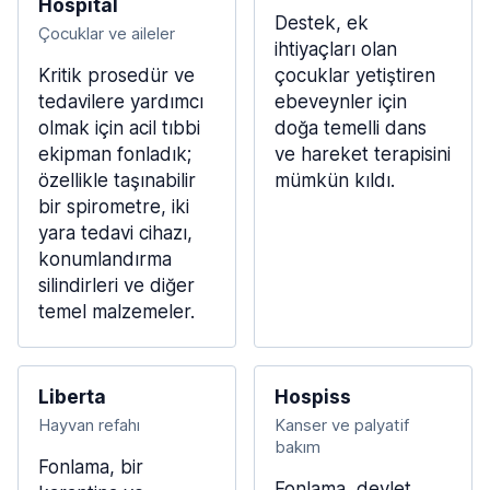
Hospital
Destek, ek
Çocuklar ve aileler
ihtiyaçları olan
Kritik prosedür ve
çocuklar yetiştiren
tedavilere yardımcı
ebeveynler için
olmak için acil tıbbi
doğa temelli dans
ekipman fonladık;
ve hareket terapisini
özellikle taşınabilir
mümkün kıldı.
bir spirometre, iki
yara tedavi cihazı,
konumlandırma
silindirleri ve diğer
temel malzemeler.
Liberta
Hospiss
Hayvan refahı
Kanser ve palyatif
bakım
Fonlama, bir
Fonlama, devlet