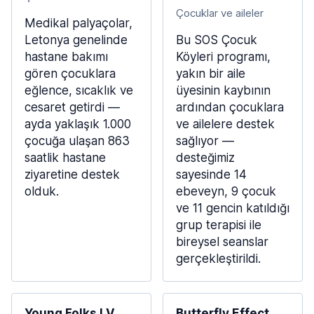
Çocuklar ve aileler
Medikal palyaçolar,
Letonya genelinde
Bu SOS Çocuk
hastane bakımı
Köyleri programı,
gören çocuklara
yakın bir aile
eğlence, sıcaklık ve
üyesinin kaybının
cesaret getirdi —
ardından çocuklara
ayda yaklaşık 1.000
ve ailelere destek
çocuğa ulaşan 863
sağlıyor —
saatlik hastane
desteğimiz
ziyaretine destek
sayesinde 14
olduk.
ebeveyn, 9 çocuk
ve 11 gencin katıldığı
grup terapisi ile
bireysel seanslar
gerçekleştirildi.
Young Folks LV
Butterfly Effect