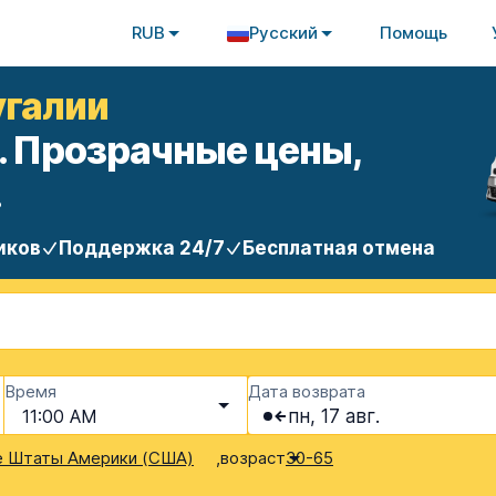
RUB
Русский
Помощь
угалии
. Прозрачные цены,
.
иков
Поддержка 24/7
Бесплатная отмена
Время
Дата возврата
11:00 AM
пн, 17 авг.
,
возраст
 Штаты Америки (США)
30-65