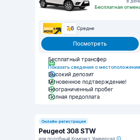
в ден
Бесплатная отмен
7,6
Средне
Посмотреть
Бесплатный трансфер
Показать сведения о местоположени
Высокий депозит
Мгновенное подтверждение!
Неограниченный пробег
Полная предоплата
Онлайн-регистрация
Peugeot 308 STW
или подобный Компакт Универсал