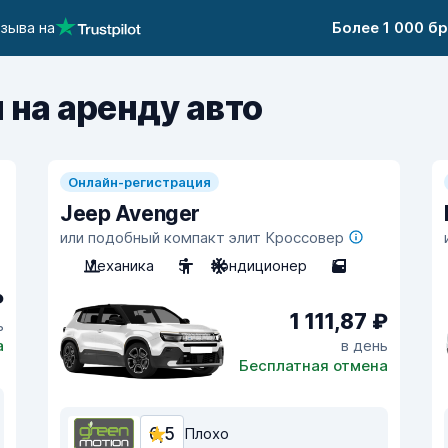
тзыва на
Более 1 000 б
 на аренду авто
Онлайн-регистрация
Jeep Avenger
или подобный компакт элит Кроссовер
Механика
5
Кондиционер
5
₽
1 111,87 ₽
ь
а
в день
Бесплатная отмена
6,5
Плохо