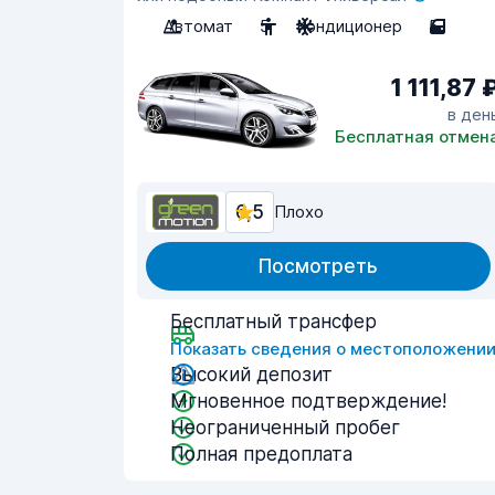
Автомат
5
Кондиционер
5
1 111,87 
в ден
Бесплатная отмен
6,5
Плохо
Посмотреть
Бесплатный трансфер
Показать сведения о местоположени
Высокий депозит
Мгновенное подтверждение!
Неограниченный пробег
Полная предоплата