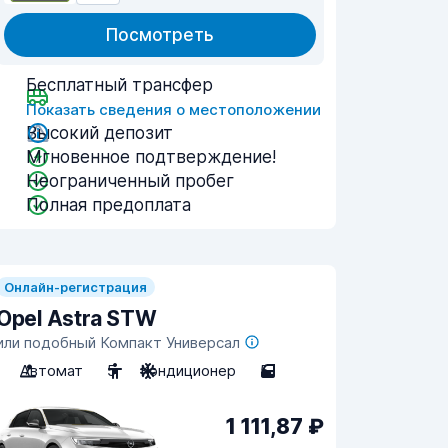
Посмотреть
Бесплатный трансфер
Показать сведения о местоположении
Высокий депозит
Мгновенное подтверждение!
Неограниченный пробег
Полная предоплата
Онлайн-регистрация
Opel Astra STW
или подобный Компакт Универсал
Автомат
5
Кондиционер
5
1 111,87 ₽