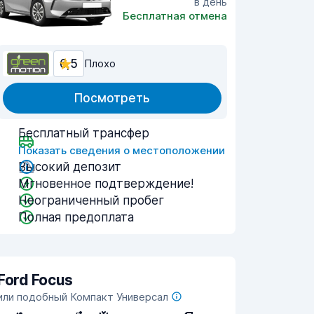
в день
Бесплатная отмена
6,5
Плохо
Посмотреть
Бесплатный трансфер
Показать сведения о местоположении
Высокий депозит
Мгновенное подтверждение!
Неограниченный пробег
Полная предоплата
Ford Focus
или подобный Компакт Универсал