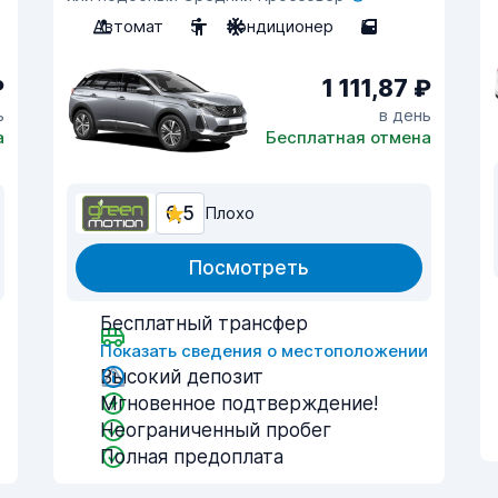
Автомат
5
Кондиционер
5
₽
1 111,87 ₽
ь
в день
а
Бесплатная отмена
6,5
Плохо
Посмотреть
Бесплатный трансфер
и
Показать сведения о местоположении
Высокий депозит
Мгновенное подтверждение!
Неограниченный пробег
Полная предоплата