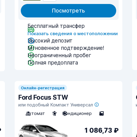
Посмотреть
Бесплатный трансфер
Показать сведения о местоположении
и
Высокий депозит
Мгновенное подтверждение!
Неограниченный пробег
Полная предоплата
Онлайн-регистрация
Ford Focus STW
или подобный Компакт Универсал
Автомат
5
Кондиционер
5
₽
1 086,73 ₽