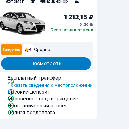
Автомат
5
Кондиционер
4
1 212,15 ₽
в день
Бесплатная отмена
7,8
Средне
Посмотреть
Бесплатный трансфер
Показать сведения о местоположении
Высокий депозит
Мгновенное подтверждение!
Неограниченный пробег
Полная предоплата