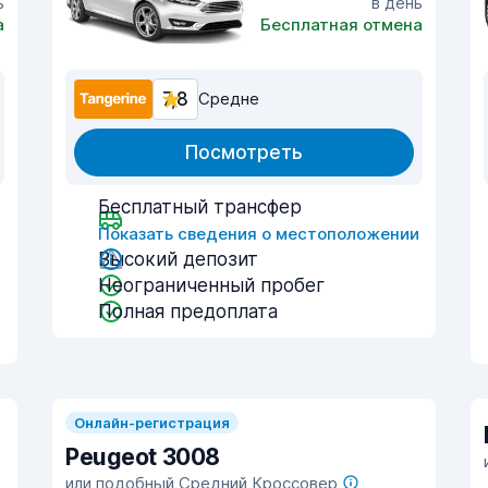
ь
в день
а
Бесплатная отмена
7,8
Средне
Посмотреть
Бесплатный трансфер
и
Показать сведения о местоположении
Высокий депозит
Неограниченный пробег
Полная предоплата
Онлайн-регистрация
Peugeot 3008
или подобный Средний Кроссовер