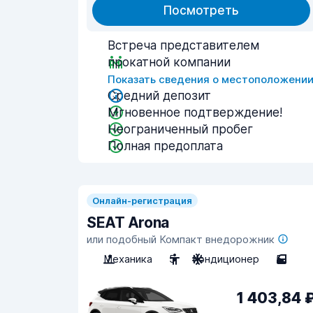
Посмотреть
Встреча представителем
прокатной компании
Показать сведения о местоположени
Средний депозит
Мгновенное подтверждение!
Неограниченный пробег
Полная предоплата
Онлайн-регистрация
SEAT Arona
или подобный Компакт внедорожник
Механика
5
Кондиционер
5
1 403,84 