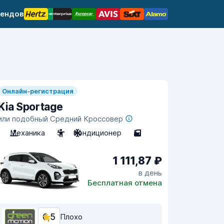
рендов
Онлайн-регистрация
Kia Sportage
или подобный Средний Кроссовер
Механика
5
Кондиционер
5
1 111,87 ₽
в день
Бесплатная отмена
6,5
Плохо