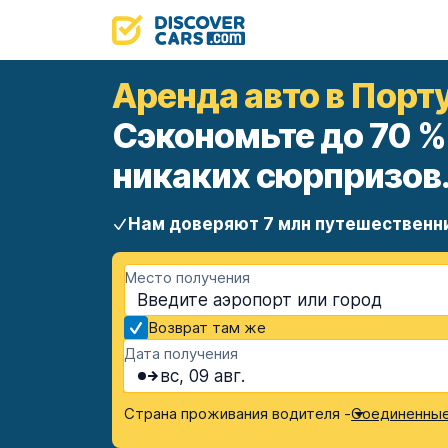
Аренда авто в Порт
Сэкономьте до 70 %
никаких сюрпризов
Нам доверяют 7 млн путешественн
Место получения
Возврат там же
Дата получения
вс, 09 авг.
Страна проживания водителя -
Соединенные