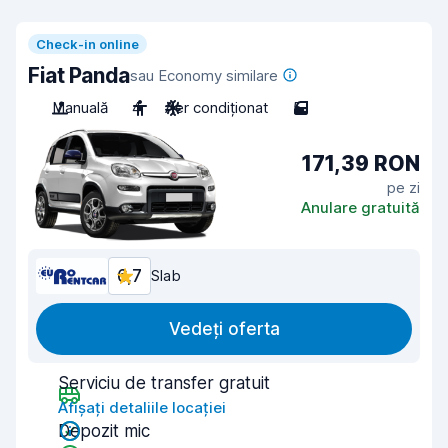
Check-in online
Fiat Panda
sau Economy similare
Manuală
4
Aer condiționat
5
171,39 RON
pe zi
Anulare gratuită
6,7
Slab
Vedeți oferta
Serviciu de transfer gratuit
Afișați detaliile locației
Depozit mic