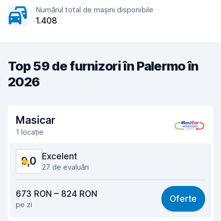
Numărul total de mașini disponibile
1.408
Top 59 de furnizori în Palermo în
2026
Masicar
1 locație
Excelent
9,0
27 de evaluări
Raport calitate-preț
8,9
673 RON – 824 RON
Oferte
pe zi
Ușor de găsit
8,5