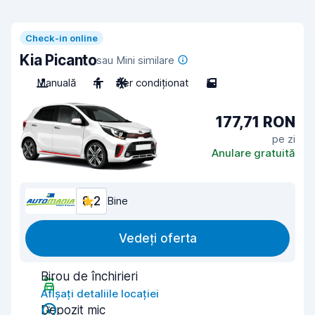
Check-in online
Kia Picanto
sau Mini similare
Manuală
4
Aer condiționat
5
177,71 RON
pe zi
Anulare gratuită
8,2
Bine
Vedeți oferta
Birou de închirieri
Afișați detaliile locației
Depozit mic