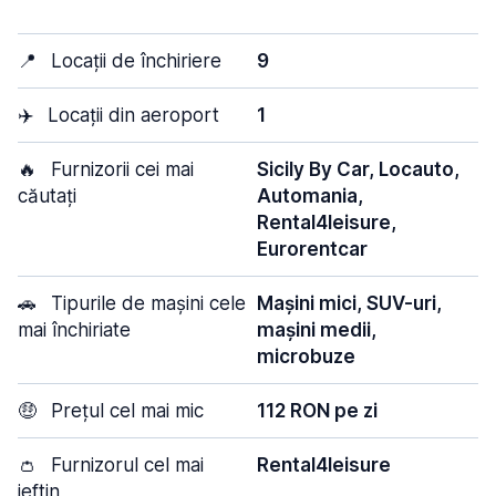
📍
Locații de închiriere
9
✈️
Locații din aeroport
1
🔥
Furnizorii cei mai
Sicily By Car, Locauto,
căutați
Automania,
Rental4leisure,
Eurorentcar
🚗
Tipurile de mașini cele
Mașini mici, SUV-uri,
mai închiriate
mașini medii,
microbuze
🤑
Prețul cel mai mic
112 RON pe zi
👛
Furnizorul cel mai
Rental4leisure
ieftin