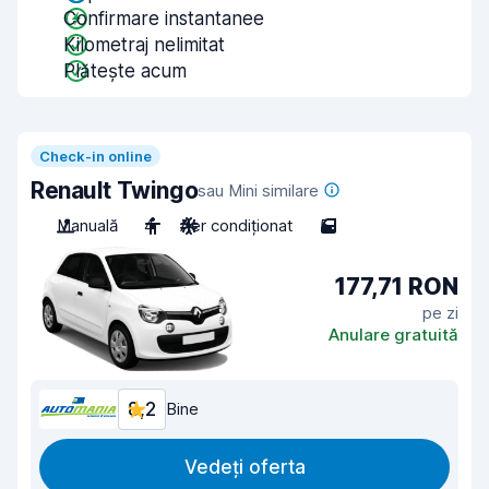
Confirmare instantanee
Kilometraj nelimitat
Plătește acum
Check-in online
Renault Twingo
sau Mini similare
Manuală
4
Aer condiționat
5
177,71 RON
pe zi
Anulare gratuită
8,2
Bine
Vedeți oferta