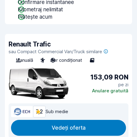
Confirmare instantanee
Kilometraj nelimitat
Plătește acum
Renault Trafic
sau Compact Commercial Van/Truck similare
Manuală
3
Aer condiționat
3
153,09 RON
pe zi
Anulare gratuită
7,2
Sub medie
Vedeți oferta