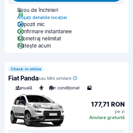
Birou de închirieri
Afișați detaliile locației
Depozit mic
Confirmare instantanee
Kilometraj nelimitat
Plătește acum
Check-in online
Fiat Panda
sau Mini similare
Manuală
4
Aer condiționat
5
177,71 RON
pe zi
Anulare gratuită