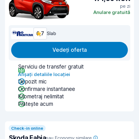
pe zi
Anulare gratuită
6,7
Slab
Vedeți oferta
Serviciu de transfer gratuit
Afișați detaliile locației
Depozit mic
Confirmare instantanee
Kilometraj nelimitat
Plătește acum
Check-in online
Skoda Fabia
sau Economy similare