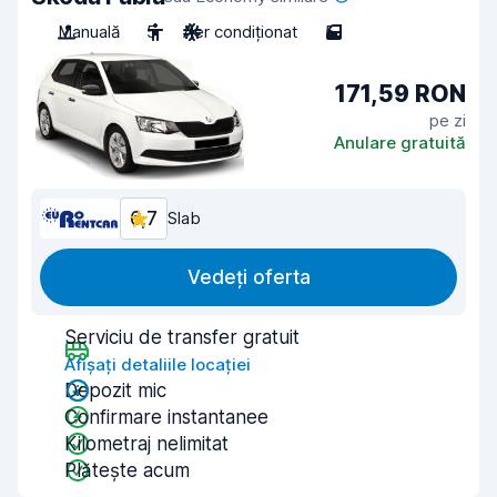
Manuală
5
Aer condiționat
5
171,59 RON
pe zi
Anulare gratuită
6,7
Slab
Vedeți oferta
Serviciu de transfer gratuit
Afișați detaliile locației
Depozit mic
Confirmare instantanee
Kilometraj nelimitat
Plătește acum