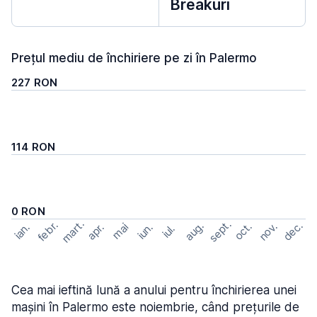
Breakuri
Prețul mediu de închiriere pe zi în Palermo
227 RON
114 RON
0 RON
mart.
sept.
febr.
dec.
aug.
nov.
oct.
apr.
mai
ian.
iun.
iul.
Cea mai ieftină lună a anului pentru închirierea unei
mașini în Palermo este noiembrie, când prețurile de