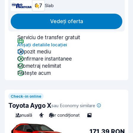
6,7
Slab
Vedeți oferta
Serviciu de transfer gratuit
Afișați detaliile locației
Depozit mediu
Confirmare instantanee
Kilometraj nelimitat
Plătește acum
Check-in online
Toyota Aygo X
sau Economy similare
Manuală
4
Aer condiționat
5
171,39 RON