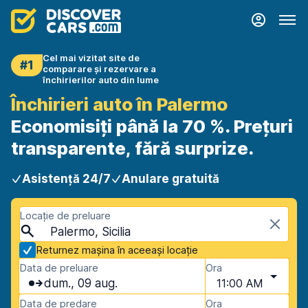
Cel mai vizitat site de
#1
comparare și rezervare a
închirierilor auto din lume
Închirieri auto în Palermo
Economisiți până la 70 %. Prețuri
transparente, fără surprize.
Asistență 24/7
Anulare gratuită
Locație de preluare
Palermo, Sicilia
Returnez mașina în aceeași locație
Data de preluare
Ora
dum., 09 aug.
11:00 AM
Data de predare
Ora