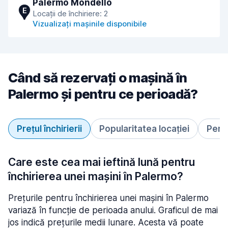
Palermo Mondello
E
Locații de închiriere: 2
Vizualizați mașinile disponibile
Când să rezervați o mașină în
Palermo și pentru ce perioadă?
Prețul închirierii
Popularitatea locației
Perio
Care este cea mai ieftină lună pentru
închirierea unei mașini în Palermo?
Prețurile pentru închirierea unei mașini în Palermo
variază în funcție de perioada anului. Graficul de mai
jos indică prețurile medii lunare. Acesta vă poate