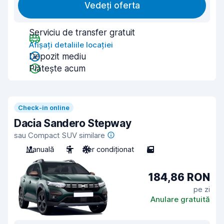
Vedeți oferta
Serviciu de transfer gratuit
Afișați detaliile locației
Depozit mediu
Plătește acum
Check-in online
Dacia Sandero Stepway
sau Compact SUV similare
Manuală
5
Aer condiționat
5
184,86 RON
pe zi
Anulare gratuită