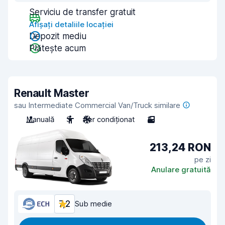
Serviciu de transfer gratuit
Afișați detaliile locației
Depozit mediu
Plătește acum
Renault Master
sau Intermediate Commercial Van/Truck similare
Manuală
3
Aer condiționat
3
213,24 RON
pe zi
Anulare gratuită
7,2
Sub medie