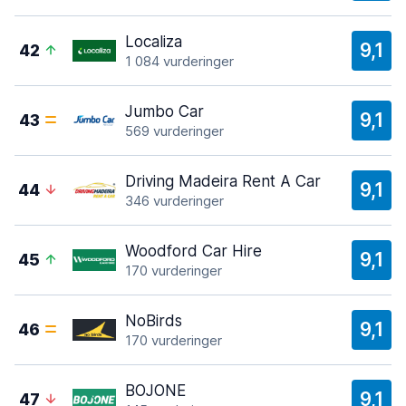
Localiza
9,1
42
1 084 vurderinger
Jumbo Car
9,1
43
569 vurderinger
Driving Madeira Rent A Car
9,1
44
346 vurderinger
Woodford Car Hire
9,1
45
170 vurderinger
NoBirds
9,1
46
170 vurderinger
BOJONE
9,1
47