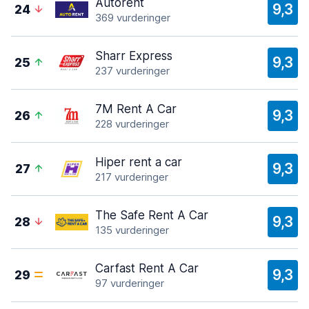
Autorent
9,3
24
369 vurderinger
Sharr Express
9,3
25
237 vurderinger
7M Rent A Car
9,3
26
228 vurderinger
Hiper rent a car
9,3
27
217 vurderinger
The Safe Rent A Car
9,3
28
135 vurderinger
Carfast Rent A Car
9,3
29
97 vurderinger