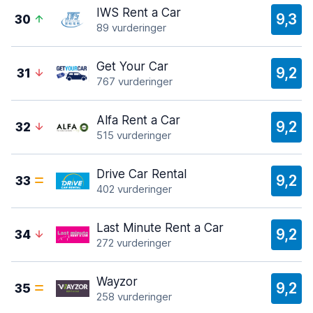
IWS Rent a Car
9,3
30
89 vurderinger
Get Your Car
9,2
31
767 vurderinger
Alfa Rent a Car
9,2
32
515 vurderinger
Drive Car Rental
9,2
33
402 vurderinger
Last Minute Rent a Car
9,2
34
272 vurderinger
Wayzor
9,2
35
258 vurderinger