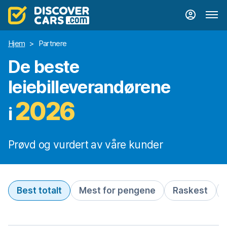
Hjem
>
Partnere
De beste
leiebilleverandørene
2026
i
Prøvd og vurdert av våre kunder
Best totalt
Mest for pengene
Raskest