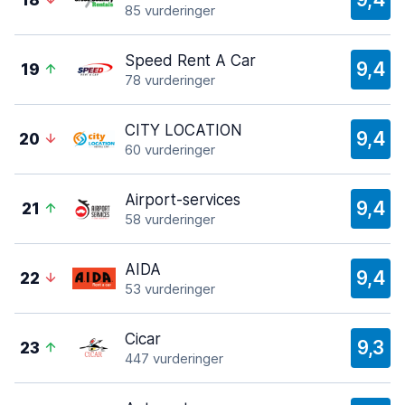
18
85 vurderinger
Speed Rent A Car
9,4
19
78 vurderinger
CITY LOCATION
9,4
20
60 vurderinger
Airport-services
9,4
21
58 vurderinger
AIDA
9,4
22
53 vurderinger
Cicar
9,3
23
447 vurderinger