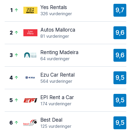
Yes Rentals
9,7
1
326 vurderinger
Autos Mallorca
9,6
2
81 vurderinger
Renting Madeira
9,6
3
64 vurderinger
Ezu Car Rental
9,5
4
564 vurderinger
EPI Rent a Car
9,5
5
174 vurderinger
Best Deal
9,5
6
125 vurderinger