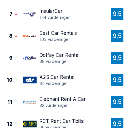
InsularCar
9,5
7
124 vurderinger
Best Car Rentals
9,5
8
103 vurderinger
Doffay Car Rental
9,5
9
88 vurderinger
A2S Car Rental
9,5
10
84 vurderinger
Elephant Rent A Car
9,5
11
82 vurderinger
RCT Rent Car Tbilisi
9,5
12
60 vurderinger