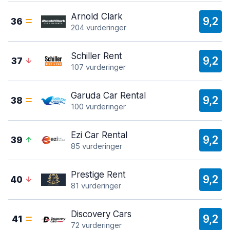
Arnold Clark
9,2
36
204 vurderinger
Schiller Rent
9,2
37
107 vurderinger
Garuda Car Rental
9,2
38
100 vurderinger
Ezi Car Rental
9,2
39
85 vurderinger
Prestige Rent
9,2
40
81 vurderinger
Discovery Cars
9,2
41
72 vurderinger