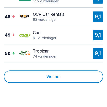
145 vurderinger
OCR Car Rentals
9,1
48
93 vurderinger
Cael
9,1
49
91 vurderinger
Tropicar
9,1
50
74 vurderinger
Vis mer