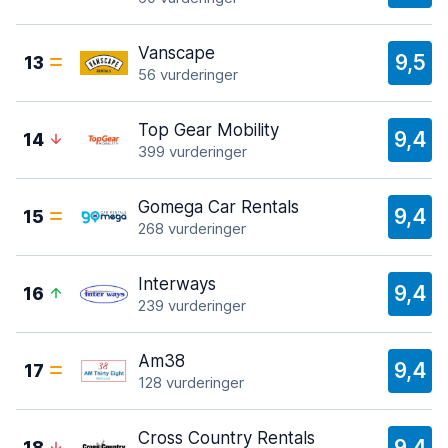
Vanscape
9,5
13
56 vurderinger
Top Gear Mobility
9,4
14
399 vurderinger
Gomega Car Rentals
9,4
15
268 vurderinger
Interways
9,4
16
239 vurderinger
Am38
9,4
17
128 vurderinger
Cross Country Rentals
9,4