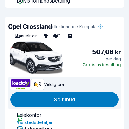
Delvis forhåndsbetaling
Opel Crossland
eller lignende Kompakt
Manuelt gir
5
A/C
5
507,06 kr
per dag
Gratis avbestilling
8,9
Veldig bra
Se tilbud
Leiekontor
Vis stedsdetaljer