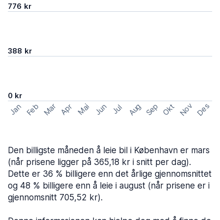
776 kr
388 kr
0 kr
Nov
Des
Feb
Aug
Sep
Mar
Okt
Jan
Apr
Mai
Jun
Jul
Den billigste måneden å leie bil i København er mars
(når prisene ligger på 365,18 kr i snitt per dag).
Dette er 36 % billigere enn det årlige gjennomsnittet
og 48 % billigere enn å leie i august (når prisene er i
gjennomsnitt 705,52 kr).