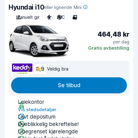
Hyundai i10
eller lignende Mini
Manuelt gir
4
A/C
3
464,48 kr
per dag
Gratis avbestilling
8,9
Veldig bra
Se tilbud
Leiekontor
Vis stedsdetaljer
Lavt depositum
Øyeblikkelig bekreftelse!
Ubegrenset kjørelengde