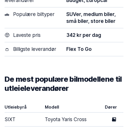
leverandører
Budget, Europcar
🚗
Populære biltyper
SUVer, medium biler,
små biler, store biler
🤑
Laveste pris
342 kr per dag
👛
Billigste leverandør
Flex To Go
De mest populære bilmodellene til
utleieleverandører
Utleiebyrå
Modell
Dører
SIXT
Toyota Yaris Cross
5