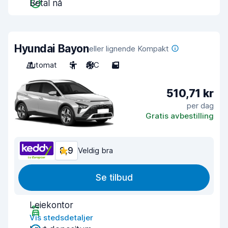
Betal nå
Hyundai Bayon
eller lignende Kompakt
Automat
5
A/C
5
510,71 kr
per dag
Gratis avbestilling
8,9
Veldig bra
Se tilbud
Leiekontor
Vis stedsdetaljer