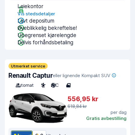
Leiekontor
Vis stedsdetaljer
Lavt depositum
Øyeblikkelig bekreftelse!
Ubegrenset kjørelengde
Delvis forhåndsbetaling
Utmerket service
Renault Captur
eller lignende Kompakt SUV
Automat
5
A/C
4
556,95 kr
618,84 kr
per dag
Gratis avbestilling