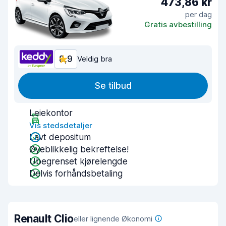
473,86 kr
per dag
Gratis avbestilling
8,9
Veldig bra
Se tilbud
Leiekontor
Vis stedsdetaljer
Lavt depositum
Øyeblikkelig bekreftelse!
Ubegrenset kjørelengde
Delvis forhåndsbetaling
Renault Clio
eller lignende Økonomi