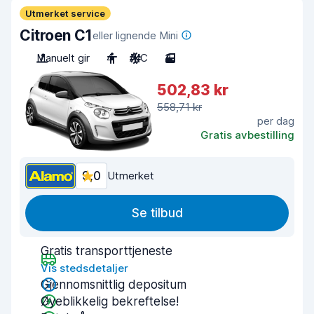
Utmerket service
Citroen C1
eller lignende Mini
Manuelt gir
4
A/C
3
502,83 kr
558,71 kr
per dag
Gratis avbestilling
9,0
Utmerket
Se tilbud
Gratis transporttjeneste
Vis stedsdetaljer
Gjennomsnittlig depositum
Øyeblikkelig bekreftelse!