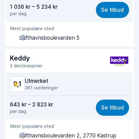
Verdi for pengene
8,8
1 036 kr – 5 234 kr
Se tilbud
per dag
Enkel å finne
9,0
Mest populære sted
Hjelp og service
9,3
Lufthavnsboulevarden 5
Tid brukt på henting
9,1
Tid brukt på levering
9,3
Keddy
2 destinasjoner
Bilens renslighet
9,4
Utmerket
9,1
Bilens tilstand
9,3
361 vurderinger
Verdi for pengene
9,0
643 kr – 2 823 kr
Se tilbud
per dag
Enkel å finne
8,9
Mest populære sted
Hjelp og service
9,1
Lufthavnsboulevarden 2, 2770 Kastrup