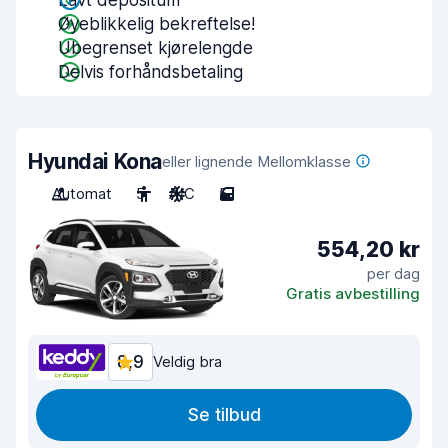
Lavt depositum
Øyeblikkelig bekreftelse!
Ubegrenset kjørelengde
Delvis forhåndsbetaling
Hyundai Kona
eller lignende Mellomklasse
Automat
5
A/C
5
554,20 kr
per dag
Gratis avbestilling
8,9
Veldig bra
Se tilbud