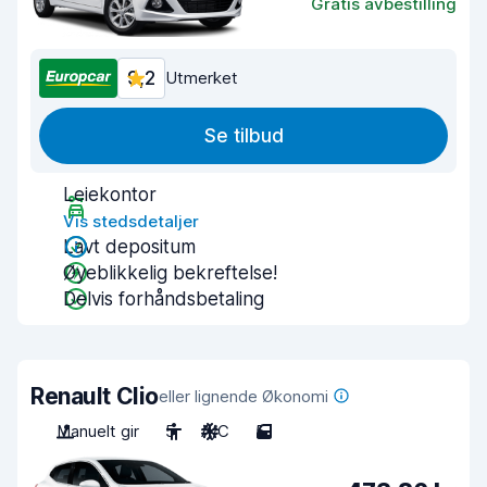
Gratis avbestilling
9,2
Utmerket
Se tilbud
Leiekontor
Vis stedsdetaljer
Lavt depositum
Øyeblikkelig bekreftelse!
Delvis forhåndsbetaling
Renault Clio
eller lignende Økonomi
Manuelt gir
5
A/C
5