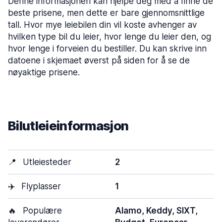
Denne informasjonen kan hjelpe deg med å finne de
beste prisene, men dette er bare gjennomsnittlige
tall. Hvor mye leiebilen din vil koste avhenger av
hvilken type bil du leier, hvor lenge du leier den, og
hvor lenge i forveien du bestiller. Du kan skrive inn
datoene i skjemaet øverst på siden for å se de
nøyaktige prisene.
Bilutleieinformasjon
📍
Utleiesteder
2
✈️
Flyplasser
1
🔥
Populære
Alamo, Keddy, SIXT,