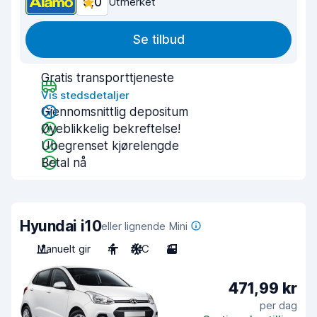
9,0
Utmerket
Se tilbud
Gratis transporttjeneste
Vis stedsdetaljer
Gjennomsnittlig depositum
Øyeblikkelig bekreftelse!
Ubegrenset kjørelengde
Betal nå
Hyundai i10
eller lignende Mini
Manuelt gir
4
A/C
3
471,99 kr
per dag