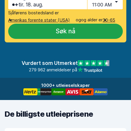
tir. 18. aug.
11:00 AM
Sjåførens bostedsland er
og
og alder er
Amerikas forente stater (USA)
30-65
Søk nå
Vurdert som Utmerket
279 962 anmeldelser på
1000+ utleieselskaper
De billigste utleieprisene