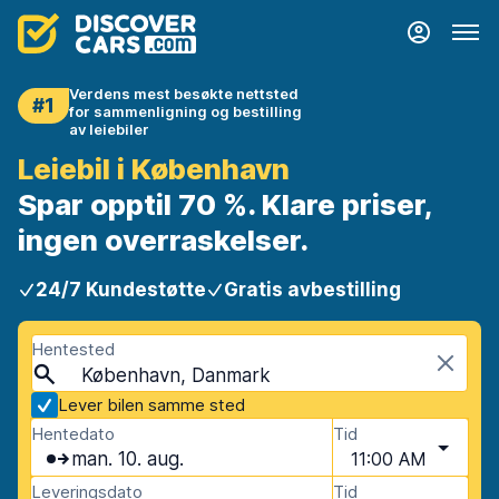
Verdens mest besøkte nettsted
#1
for sammenligning og bestilling
av leiebiler
Leiebil i København
Spar opptil 70 %. Klare priser,
ingen overraskelser.
24/7 Kundestøtte
Gratis avbestilling
Hentested
København, Danmark
Lever bilen samme sted
Hentedato
Tid
man. 10. aug.
11:00 AM
Leveringsdato
Tid