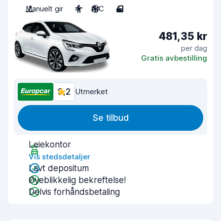
Manuelt gir
4
A/C
4
481,35 kr
per dag
Gratis avbestilling
9,2
Utmerket
Se tilbud
Leiekontor
Vis stedsdetaljer
Lavt depositum
Øyeblikkelig bekreftelse!
Delvis forhåndsbetaling