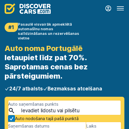
Pasaulē visvairāk apmeklētā
#1
automašīnu nomas
salīdzināšanas un rezervēšanas
vietne
Auto noma Portugālē
Ietaupiet līdz pat 70%.
Saprotamas cenas bez
pārsteigumiem.
24/7 atbalsts
Bezmaksas atcelšana
Auto saņemšanas punkts
Auto nodošana tajā pašā punktā
Saņemšanas datums
Laiks