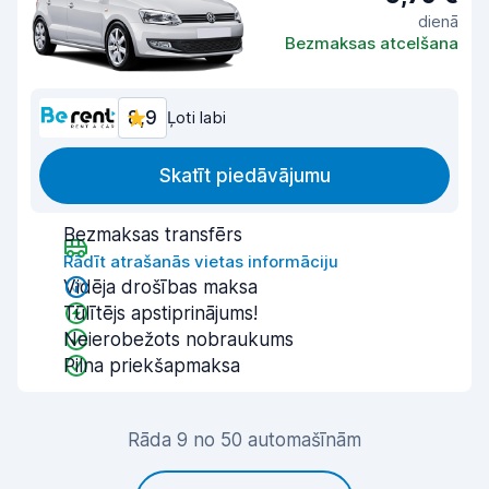
dienā
Bezmaksas atcelšana
8,9
Ļoti labi
Skatīt piedāvājumu
Bezmaksas transfērs
Rādīt atrašanās vietas informāciju
Vidēja drošības maksa
Tūlītējs apstiprinājums!
Neierobežots nobraukums
Pilna priekšapmaksa
Rāda 9 no 50 automašīnām