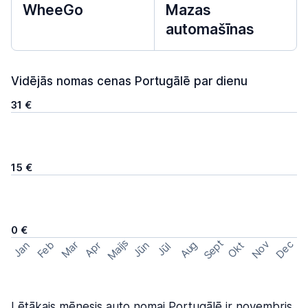
WheeGo
Mazas
automašīnas
Vidējās nomas cenas Portugālē par dienu
31 €
15 €
0 €
Maijs
Sept
Nov
Dec
Feb
Aug
Mar
Okt
Jan
Apr
Jūn
Jūl
Lētākais mēnesis auto nomai Portugālē ir novembris