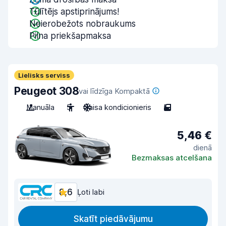
Tūlītējs apstiprinājums!
Neierobežots nobraukums
Pilna priekšapmaksa
Lielisks serviss
Peugeot 308
vai līdzīga Kompaktā
Manuāla
5
Gaisa kondicionieris
5
5,46 €
dienā
Bezmaksas atcelšana
8,6
Ļoti labi
Skatīt piedāvājumu