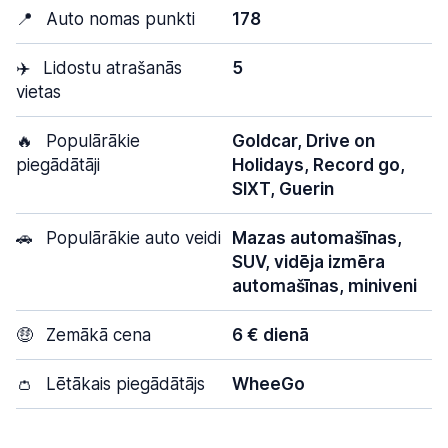
📍
Auto nomas punkti
178
✈️
Lidostu atrašanās
5
vietas
🔥
Populārākie
Goldcar, Drive on
piegādātāji
Holidays, Record go,
SIXT, Guerin
🚗
Populārākie auto veidi
Mazas automašīnas,
SUV, vidēja izmēra
automašīnas, miniveni
🤑
Zemākā cena
6 € dienā
👛
Lētākais piegādātājs
WheeGo