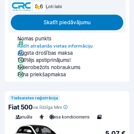
8,6
Ļoti labi
Skatīt piedāvājumu
Nomas punkts
Rādīt atrašanās vietas informāciju
Augsta drošības maksa
Tūlītējs apstiprinājums!
Neierobežots nobraukums
Pilna priekšapmaksa
Tiešsaistes reģistrācija
Fiat 500
vai līdzīga Mini
Manuāla
4
Gaisa kondicionieris
3
5,07 €