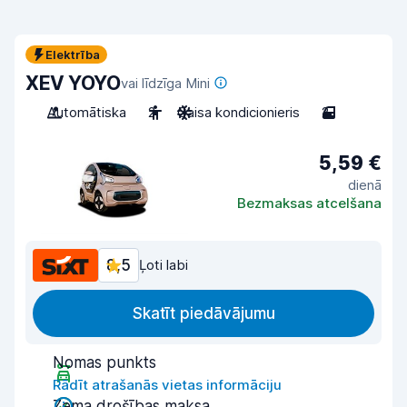
Elektrība
XEV YOYO
vai līdzīga Mini
Automātiska
2
Gaisa kondicionieris
2
5,59 €
dienā
Bezmaksas atcelšana
8,5
Ļoti labi
Skatīt piedāvājumu
Nomas punkts
Rādīt atrašanās vietas informāciju
Zema drošības maksa