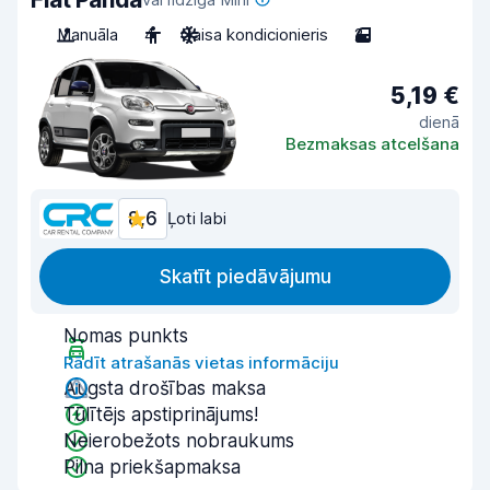
Manuāla
4
Gaisa kondicionieris
2
5,19 €
dienā
Bezmaksas atcelšana
8,6
Ļoti labi
Skatīt piedāvājumu
Nomas punkts
Rādīt atrašanās vietas informāciju
Augsta drošības maksa
Tūlītējs apstiprinājums!
Neierobežots nobraukums
Pilna priekšapmaksa