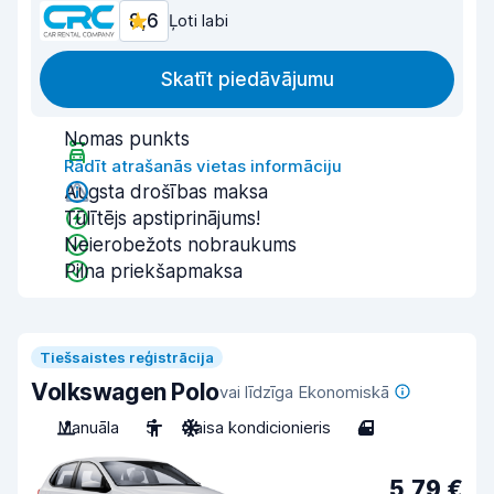
8,6
Ļoti labi
Skatīt piedāvājumu
Nomas punkts
Rādīt atrašanās vietas informāciju
Augsta drošības maksa
Tūlītējs apstiprinājums!
Neierobežots nobraukums
Pilna priekšapmaksa
Tiešsaistes reģistrācija
Volkswagen Polo
vai līdzīga Ekonomiskā
Manuāla
5
Gaisa kondicionieris
4
5,79 €