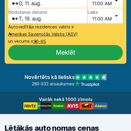
O, 11. aug.
11:00 AM
Nodošanas datums
Laiks
T, 19. aug.
11:00 AM
Autovadītāja rezidences valsts ir
Amerikas Savienotās Valstis (ASV)
un vecums ir
30-65
Meklēt
Novērtēts kā lielisks
280 033 atsauksmes
Vairāk nekā 1000 zīmolu
Lētākās auto nomas cenas