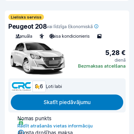
Lielisks serviss
Peugeot 208
vai līdzīga Ekonomiskā
Manuāla
5
Gaisa kondicionieris
5
5,28 €
dienā
Bezmaksas atcelšana
8,6
Ļoti labi
Skatīt piedāvājumu
Nomas punkts
Rādīt atrašanās vietas informāciju
Augsta drošības maksa