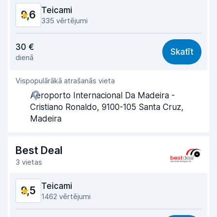
Teicami
9,6
335 vērtējumi
Cena atbilst kvalitātei
9,3
30 €
Skatīt
dienā
Viegli atrast
9,6
Vispopulārākā atrašanās vieta
Aģentu atbalsts
9,8
Aeroporto Internacional Da Madeira -
Saņemšanas ātrums
9,8
Cristiano Ronaldo, 9100-105 Santa Cruz,
Madeira
Nodošanas ātrums
9,8
Auto tīrība
9,8
Best Deal
3 vietas
Automašīnas stāvoklis
9,2
Teicami
9,5
1462 vērtējumi
Cena atbilst kvalitātei
9,5