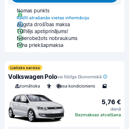
Nomas punkts
Rādīt atrašanās vietas informāciju
Augsta drošības maksa
Tūlītējs apstiprinājums!
Neierobežots nobraukums
Pilna priekšapmaksa
Lielisks serviss
Volkswagen Polo
vai līdzīga Ekonomiskā
Automātiska
5
Gaisa kondicionieris
5
5,76 €
dienā
Bezmaksas atcelšana