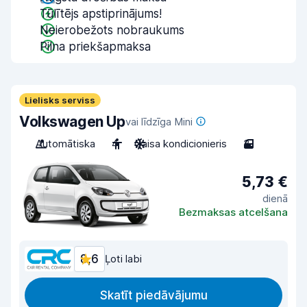
Tūlītējs apstiprinājums!
Neierobežots nobraukums
Pilna priekšapmaksa
Lielisks serviss
Volkswagen Up
vai līdzīga Mini
Automātiska
4
Gaisa kondicionieris
3
5,73 €
dienā
Bezmaksas atcelšana
8,6
Ļoti labi
Skatīt piedāvājumu