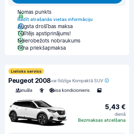
Nomas punkts
Rādīt atrašanās vietas informāciju
Augsta drošības maksa
Tūlītējs apstiprinājums!
Neierobežots nobraukums
Pilna priekšapmaksa
Lielisks serviss
Peugeot 2008
vai līdzīga Kompaktā SUV
Manuāla
5
Gaisa kondicionieris
5
5,43 €
dienā
Bezmaksas atcelšana