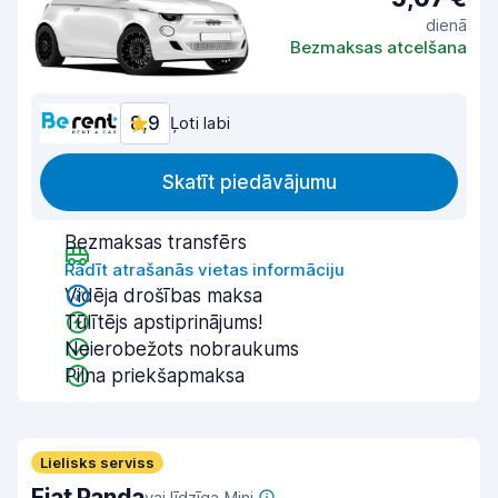
dienā
Bezmaksas atcelšana
8,9
Ļoti labi
Skatīt piedāvājumu
Bezmaksas transfērs
Rādīt atrašanās vietas informāciju
Vidēja drošības maksa
Tūlītējs apstiprinājums!
Neierobežots nobraukums
Pilna priekšapmaksa
Lielisks serviss
Fiat Panda
vai līdzīga Mini