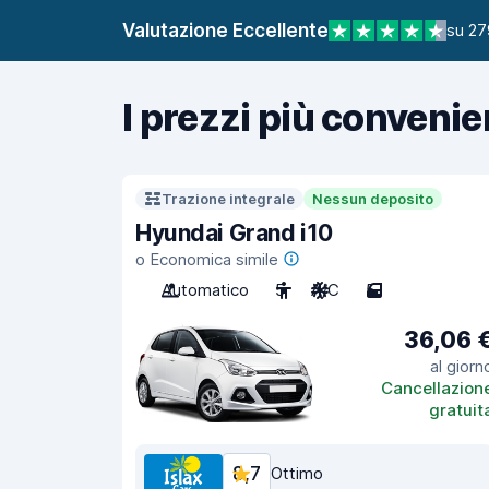
Valutazione Eccellente
su 27
I prezzi più convenie
Trazione integrale
Nessun deposito
Hyundai Grand i10
o Economica simile
Automatico
5
A/C
5
36,06 
al giorn
Cancellazion
gratuit
8,7
Ottimo