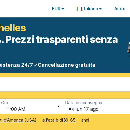
EUR
Italiano
Aiuto
helles
. Prezzi trasparenti senza
istenza 24/7
Cancellazione gratuita
Ora
Data di riconsegna
11:00 AM
lun 17 ago
e l'età è di
anni
iti d'America (USA)
30-65