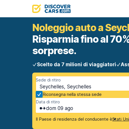
Noleggio auto a Seyc
Risparmia fino al 70%
sorprese.
Scelto da 7 milioni di viaggiatori
Ass
Sede di ritiro
Seychelles, Seychelles
Riconsegna nella stessa sede
Data di ritiro
dom 09 ago
Il Paese di residenza del conducente è
Stati Un