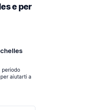
es e per
ychelles
l periodo
per aiutarti a