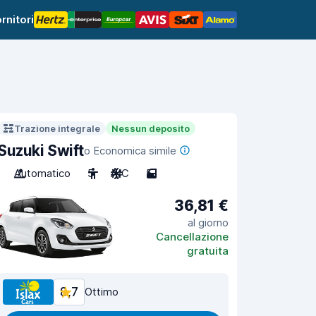
rnitori
Trazione integrale
Nessun deposito
Suzuki Swift
o Economica simile
Automatico
5
A/C
5
36,81 €
al giorno
Cancellazione
gratuita
8,7
Ottimo