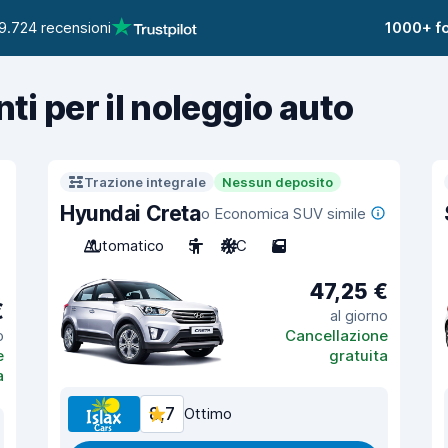
9.724 recensioni
1000+ fo
nti per il noleggio auto
Trazione integrale
Nessun deposito
Hyundai Creta
o Economica SUV simile
Automatico
5
A/C
5
47,25 €
€
al giorno
o
Cancellazione
e
gratuita
a
8,7
Ottimo