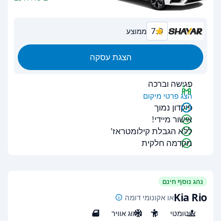
7.9
ממוצע
הצגת עסקה
פגישה וברכה
הצג פרטי מיקום
פיקדון נמוך
אישור מיידי!
ללא הגבלת קילומטראז'
מקדמה חלקית
נהג נוסף חינם
Kia Rio
או אקונומי דומה
אוטומטי
5
מיזוג אוויר
4