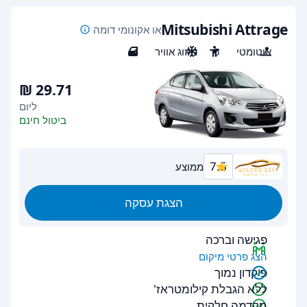
Mitsubishi Attrage
או אקונומי דומה
אוטומטי
5
מיזוג אוויר
4
ליום
ביטול חינם
7.5
ממוצע
הצגת עסקה
פגישה וברכה
הצג פרטי מיקום
פיקדון נמוך
ללא הגבלת קילומטראז'
מקדמה חלקית