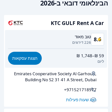
הבינלאומי דובאי ב-2026
KTC GULF Rent A Car
טוב מאוד
8.6
226 דירוגים
תמורה לכסף
8.4
הצגת עסקאות
ליום
קלות מציאה
8.7
Emirates Cooperative Society Al Garhoud,
יעילות הסוכן
8.3
Building No S2 31 41 A Street, Dubai
מהירות איסוף הרכב
9.0
+971521718977
מהירות החזרת הרכב
8.8
הצג שעות פעילות
ניקיון רכב
8.8