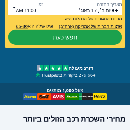
תאריך החזרה
זמן
יום ב׳, 17 באוג׳
11:00 AM
מדינת המגורים של הנהג/ת היא
וגילו/גילה הוא
ארצות הברית של אמריקה (ארה"ב)
65-30
חפש כעת
דורג מעולה
279,664 ביקורות ב
מעל 1,000 מותגים
מחירי השכרת רכב הזולים ביותר