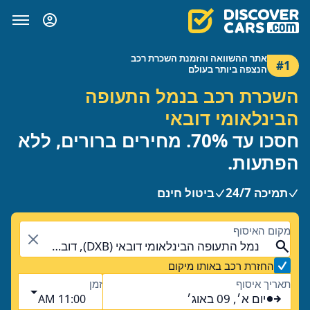
אתר ההשוואה והזמנת השכרת רכב
#1
הנצפה ביותר בעולם
השכרת רכב בנמל התעופה
הבינלאומי דובאי
חסכו עד 70%. מחירים ברורים, ללא
הפתעות.
תמיכה 24/7
ביטול חינם
מקום האיסוף
נמל התעופה הבינלאומי דובאי (DXB), דובאי, איחוד האמירויות הערביות
החזרת רכב באותו מיקום
תאריך איסוף
זמן
יום א׳, 09 באוג׳
11:00 AM