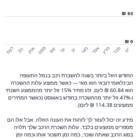
ספט
פבר
מרץ
אפר
דצמ
מאי
אוק
אוג
נוב
יול
ינו
יונ
החודש הזול ביותר בשנה להשכרת רכב בנמל התעופה
הבינלאומי דובאי הוא מאי — כאשר ממוצע עלות ההשכרה
הוא ‏60.84 ‏₪ ליום. זהו מחיר 15% זול יותר מהממוצע השנתי
ו-47% זול יותר מההשכרה בחודש באוגוסט (כאשר המחירים
ממוצעים ‏114.38 ‏₪ ליום).
מידע זה יכול לעזור לך לזהות את העונה הזולה. אבל אלו הם
מספרים ממוצעים בלבד. עלות השכרת הרכב שלך תלויה
בסוג הרכב שאתה שוכר, כמה זמן תשכור אותו וכמה זמן