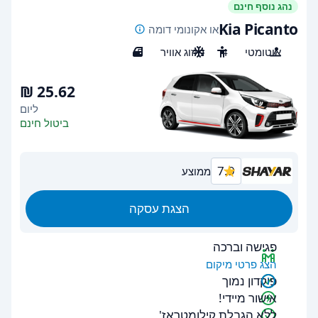
נהג נוסף חינם
Kia Picanto
או אקונומי דומה
אוטומטי
4
מיזוג אוויר
5
ליום
ביטול חינם
7.9
ממוצע
הצגת עסקה
פגישה וברכה
הצג פרטי מיקום
פיקדון נמוך
אישור מיידי!
ללא הגבלת קילומטראז'