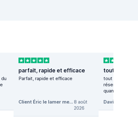
parfait, rapide et efficace
n du
Parfait, rapide et efficace
tout s'est bien 
le
réservation . on
quand on récupèr
Client Éric le lamer melgven 29
8 août
,
David Picot
,
8 
2026