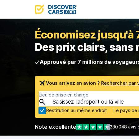
Économisez jusqu'à 70
Des prix clairs, sans
Approuvé par 7 millions de voyageur
Vous arrivez en avion ?
Rechercher par 
Lieu de prise en charge
Restitution au même endroit
Le pays de 
Note excellente
280 048 avis 