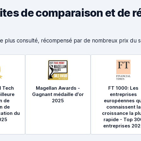
sites de comparaison et de r
s le plus consulté, récompensé par de nombreux prix du
s
l Tech
Magellan Awards -
FT 1000: Les
lleure
Gagnant médaille d’or
entreprises
n de
2025
européennes qu
n de
connaissent la
cation du
croissance la pl
025
rapide - Top 30
entreprises 202