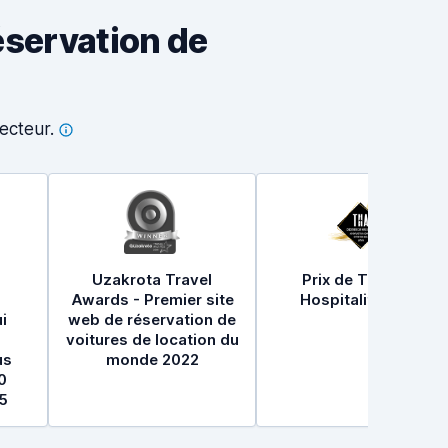
éservation de
ecteur.
Uzakrota Travel
Prix de Travel &
Awards - Premier site
Hospitality 2021
i
web de réservation de
voitures de location du
us
monde 2022
0
5