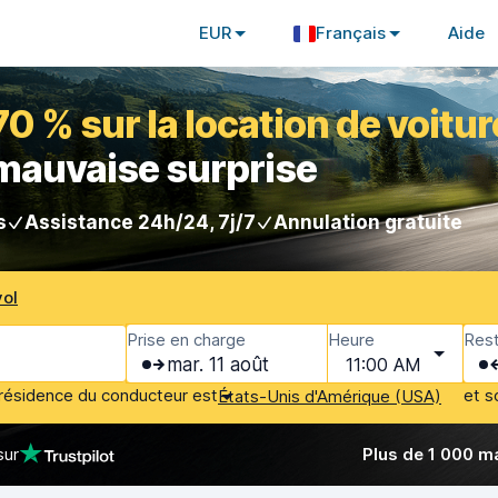
EUR
Français
Aide
 % sur la location de voitur
 mauvaise surprise
s
Assistance 24h/24, 7j/7
Annulation gratuite
vol
Prise en charge
Heure
Rest
mar. 11 août
11:00 AM
résidence du conducteur est
et s
États-Unis d'Amérique (USA)
sur
Plus de 1 000 m