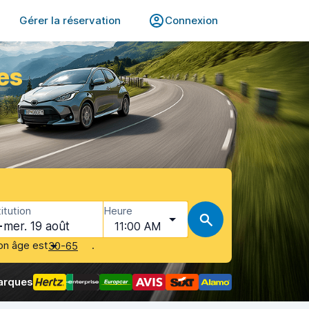
Gérer la réservation
Connexion
es
itution
Heure
mer. 19 août
11:00 AM
on âge est
.
30-65
arques