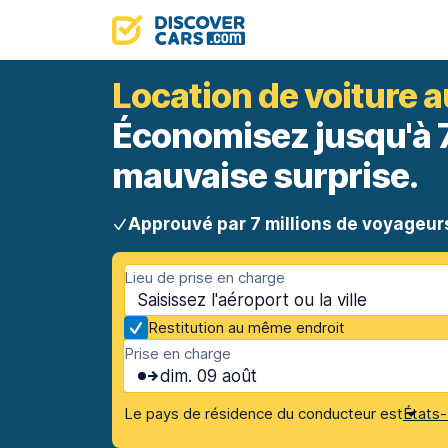
Location de voiture a
Économisez jusqu'à 70
mauvaise surprise.
Approuvé par 7 millions de voyageur
Lieu de prise en charge
Restitution au même endroit
Prise en charge
dim. 09 août
Le pays de résidence du conducteur est
États-