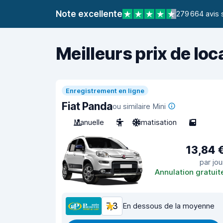
Note excellente
279 664 avis 
Meilleurs prix de loc
Enregistrement en ligne
Fiat Panda
ou similaire Mini
Manuelle
5
Climatisation
5
13,84 
par jou
Annulation gratuit
7,3
En dessous de la moyenne