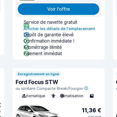
Voir l'offre
Service de navette gratuit
Afficher les détails de l'emplacement
Dépôt de garantie élevé
Confirmation immédiate !
Kilométrage illimité
Paiement immédiat
Enregistrement en ligne
Ford Focus STW
ou similaire Compacte Break/Fourgon
Automatique
5
Climatisation
5
€
11,36 €
r
e
par jour