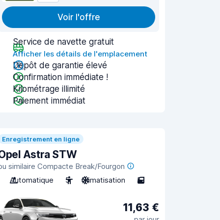
Voir l'offre
Service de navette gratuit
Afficher les détails de l'emplacement
Dépôt de garantie élevé
Confirmation immédiate !
Kilométrage illimité
Paiement immédiat
Enregistrement en ligne
Opel Astra STW
ou similaire Compacte Break/Fourgon
Automatique
5
Climatisation
5
11,63 €
par jour