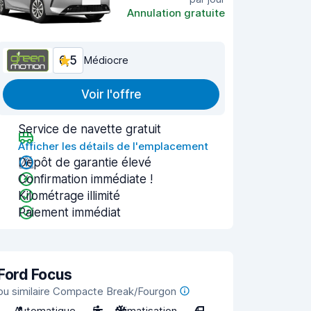
Annulation gratuite
6,5
Médiocre
Voir l'offre
Service de navette gratuit
Afficher les détails de l'emplacement
Dépôt de garantie élevé
Confirmation immédiate !
Kilométrage illimité
Paiement immédiat
Ford Focus
ou similaire Compacte Break/Fourgon
Automatique
5
Climatisation
4