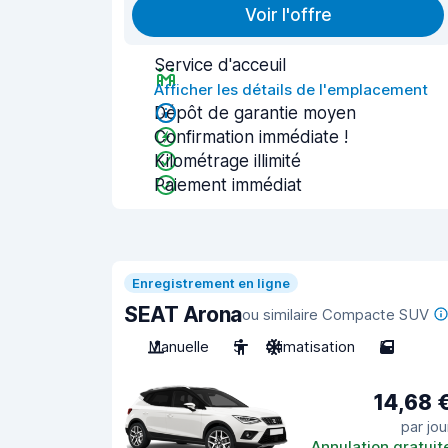
Voir l'offre
Service d'acceuil
Afficher les détails de l'emplacement
Dépôt de garantie moyen
Confirmation immédiate !
Kilométrage illimité
Paiement immédiat
Enregistrement en ligne
SEAT Arona
ou similaire Compacte SUV
Manuelle
5
Climatisation
5
14,68 
par jou
Annulation gratuit