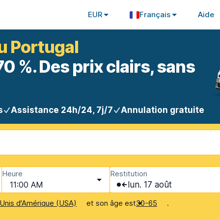
EUR
Français
Aide
u Portugal
 %. Des prix clairs, sans
s
Assistance 24h/24, 7j/7
Annulation gratuite
Heure
Restitution
11:00 AM
lun. 17 août
et son âge est
.
Unis d'Amérique (USA)
30-65