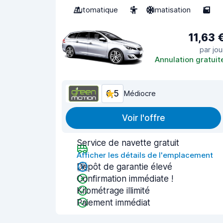
Automatique
5
Climatisation
5
11,63 
par jou
Annulation gratuit
6,5
Médiocre
Voir l'offre
Service de navette gratuit
Afficher les détails de l'emplacement
Dépôt de garantie élevé
Confirmation immédiate !
Kilométrage illimité
Paiement immédiat