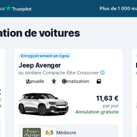
sur
Plus de 1 000 m
ation de voitures
Enregistrement en ligne
Jeep Avenger
ou similaire Compacte Élite Crossover
Manuelle
5
Climatisation
5
€
11,63 €
r
e
par jour
Annulation gratuite
6,5
Médiocre