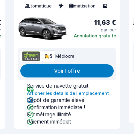
Automatique
5
Climatisation
5
€
11,63 €
r
par jour
e
Annulation gratuite
6,5
Médiocre
Voir l'offre
Service de navette gratuit
Afficher les détails de l'emplacement
Dépôt de garantie élevé
Confirmation immédiate !
Kilométrage illimité
Paiement immédiat