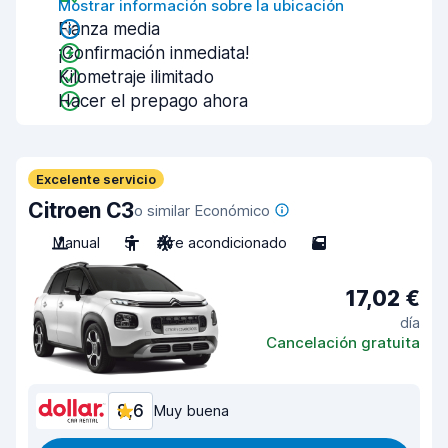
Mostrar información sobre la ubicación
Fianza media
¡Confirmación inmediata!
Kilometraje ilimitado
Hacer el prepago ahora
Excelente servicio
Citroen C3
o similar Económico
Manual
5
Aire acondicionado
5
17,02 €
día
Cancelación gratuita
8,6
Muy buena