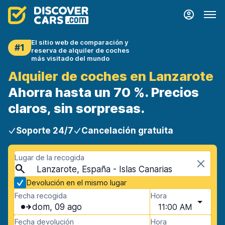
El sitio web de comparación y
#1
reserva de alquiler de coches
más visitado del mundo
Alquiler de coches en Lanzarote
Ahorra hasta un 70 %. Precios
claros, sin sorpresas.
Soporte 24/7
Cancelación gratuita
Lugar de la recogida
Lanzarote, España - Islas Canarias
Devolución en el mismo lugar
Fecha recogida
Hora
dom, 09 ago
11:00 AM
Fecha devolución
Hora