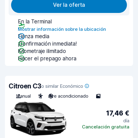
Ver la oferta
En la Terminal
Mostrar información sobre la ubicación
Fianza media
¡Confirmación inmediata!
Kilometraje ilimitado
Hacer el prepago ahora
Citroen C3
o similar Económico
Manual
5
Aire acondicionado
5
17,46 €
día
Cancelación gratuita