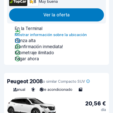
8,8
Muy buena
Ver la oferta
En la Terminal
Mostrar información sobre la ubicación
Fianza alta
¡Confirmación inmediata!
Kilometraje ilimitado
Pagar ahora
Peugeot 2008
o similar Compacto SUV
Manual
5
Aire acondicionado
5
20,56 €
día