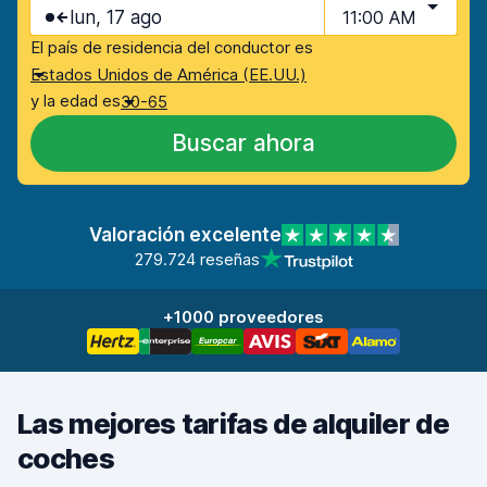
lun, 17 ago
11:00 AM
El país de residencia del conductor es
Estados Unidos de América (EE.UU.)
y la edad es
30-65
Buscar ahora
Valoración excelente
279.724 reseñas
+1000 proveedores
Las mejores tarifas de alquiler de
coches