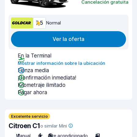
Cancelación gratuita
7,5
Normal
Ver la oferta
En la Terminal
Mostrar información sobre la ubicación
Fianza media
¡Confirmación inmediata!
Kilometraje ilimitado
Pagar ahora
Excelente servicio
Citroen C1
o similar Mini
Manual
4
Aire acondicionado
3