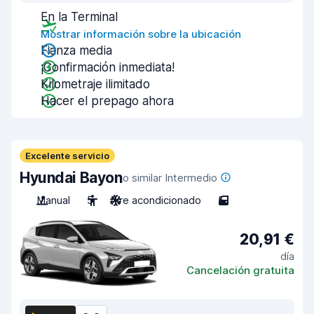
En la Terminal
Mostrar información sobre la ubicación
Fianza media
¡Confirmación inmediata!
Kilometraje ilimitado
Hacer el prepago ahora
Excelente servicio
Hyundai Bayon
o similar Intermedio
Manual
5
Aire acondicionado
5
20,91 €
día
Cancelación gratuita