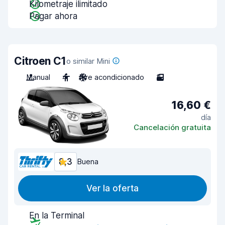
Kilometraje ilimitado
Pagar ahora
Citroen C1
o similar Mini
Manual
4
Aire acondicionado
3
16,60 €
día
Cancelación gratuita
8,3
Buena
Ver la oferta
En la Terminal