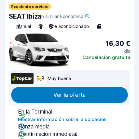
Excelente servicio
SEAT Ibiza
o similar Económico
Manual
5
Aire acondicionado
4
16,30 €
día
Cancelación gratuita
8,8
Muy buena
Ver la oferta
En la Terminal
Mostrar información sobre la ubicación
Fianza media
¡Confirmación inmediata!