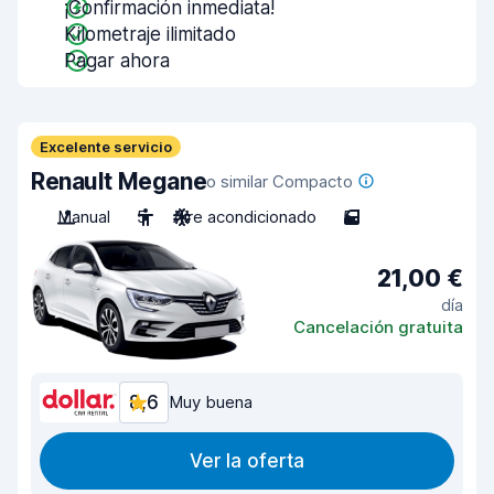
¡Confirmación inmediata!
Kilometraje ilimitado
Pagar ahora
Excelente servicio
Renault Megane
o similar Compacto
Manual
5
Aire acondicionado
5
21,00 €
día
Cancelación gratuita
8,6
Muy buena
Ver la oferta